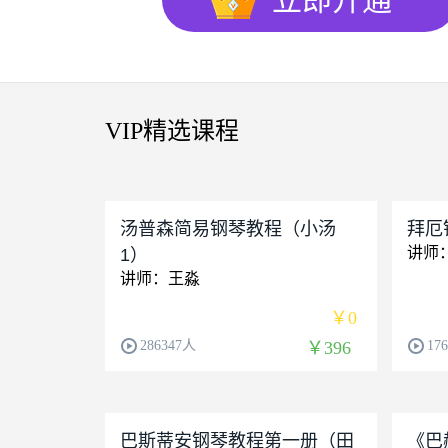
VIP精选课程
汤普森简易钢琴教程（小汤
拜厄
讲师
1）
讲师：王淼
￥0
286347人
￥396
17
巴斯蒂安钢琴教程第一册（田
《巴