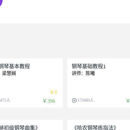
钢琴基本教程
钢琴基础教程1
：梁慧娴
讲师：陈曦
￥0
6471人
￥396
173460人
￥
赫初级钢琴曲集》
《哈农钢琴练指法》