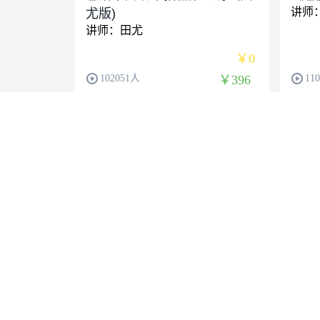
讲师
尤版)
讲师：田尤
￥0
102051人
￥396
11
VIP套餐
全年
1600.