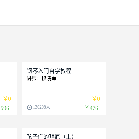
钢琴入门自学教程
讲师：段晓军
￥0
￥0
596
130208人
￥476
孩子们的拜厄（上）