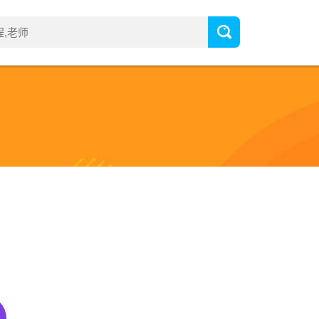
费看
，想看就看！