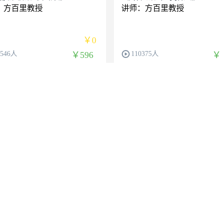
：方百里教授
讲师：方百里教授
￥0
0546人
￥596
110375人
￥
VIP
00元