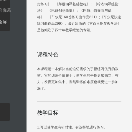
指练习》；《拜厄钢琴基础教程》；《哈农钢琴练指
启弹幕
法》；《巴赫创意曲集》；《巴赫小前奏曲与赋
格》；《车尔尼160首练习曲作品821》;《车尔尼快速
全屏
练习曲作品299》。最近出版的《方百里钢琴教学法》
是他倾注了四十年教学经验的专著。
课程特色
本课程是一本解决当前迫切需求的手指练习优秀的教
材。它的训练价值在于：使学生的手指更加独立、有
力，发音更加集中。当然训练的难度也就更进一步加
深了。
教学目标
1.可以使学生有针对性、有选择地进行练习。