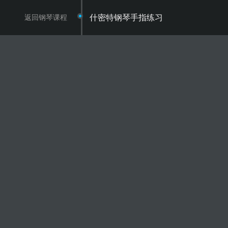
返回钢琴课程
什密特钢琴手指练习