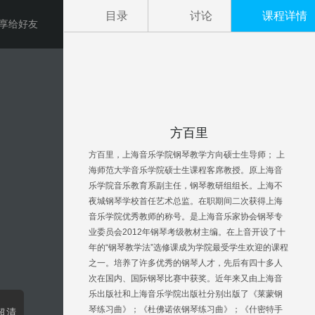
目录
讨论
课程详情
享给好友
方百里
方百里，上海音乐学院钢琴教学方向硕士生导师； 上
海师范大学音乐学院硕士生课程客席教授。原上海音
乐学院音乐教育系副主任，钢琴教研组组长。上海不
夜城钢琴学校首任艺术总监。在职期间二次获得上海
音乐学院优秀教师的称号。是上海音乐家协会钢琴专
业委员会2012年钢琴考级教材主编。在上音开设了十
年的“钢琴教学法”选修课成为学院最受学生欢迎的课程
之一。培养了许多优秀的钢琴人才，先后有四十多人
次在国内、国际钢琴比赛中获奖。近年来又由上海音
乐出版社和上海音乐学院出版社分别出版了《莱蒙钢
琴练习曲》；《杜佛诺依钢琴练习曲》；《什密特手
超清